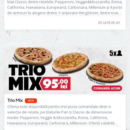
blat Classic dintre rețetele: Pepperoni, Veggie&Mozzarella, Roma,
California, Hawaiiana, Europeană, Carbonara, Millenium și 4 porții
de antreuri la alegere dintre: 5 aripioare WingStreet, dintre toate
rețetele disponibile în meniu, French Fries, Cheese Pillows,
DE LA 95.00 LEI
Garlic&Parmesan Fries, Mozzarella Sticks, Chicken Popcorn, Ham
& Cheese Rolls, Garlic Bread, Mozzarella Garlic Bread, Garlic
Bread Mix sau Wedges. Prețul de 95.00 lei corespunde
următoarelor combinaţii de produse: 1 pizza, 5 aripioare
WingStreet (fără sos), 1 porție de French Fries, 1 porție de Cheese
Pillows și 1 porție de Mozzarella Sticks. Produsul din imagine este
cu titlu de prezentare.
Trio Mix
NOU
Oferta este disponibilă pentru trei pizze comandate dintr-o
selecție de rețete, pe blaturile Pan și Classic de dimensiune
medie: Pepperoni, Veggie & Mozzarella, Roma, California,
Hawaiiana, Europeană, Carbonara, Millenium. Ofertă valabilă
doar la comenzile cu livrare sau cu ridicare din restaurant. Nu se