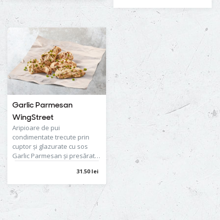
Garlic Parmesan
WingStreet
Aripioare de pui
condimentate trecute prin
cuptor şi glazurate cu sos
Garlic Parmesan și presărate
cu ceapă verde.
31.50 lei