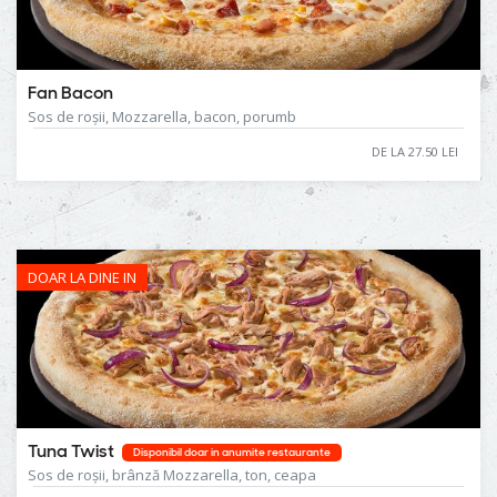
Fan Bacon
Sos de roșii, Mozzarella, bacon, porumb
DE LA 27.50 LEI
DOAR LA DINE IN
Tuna Twist
Disponibil doar in anumite restaurante
Sos de roșii, brânză Mozzarella, ton, ceapa