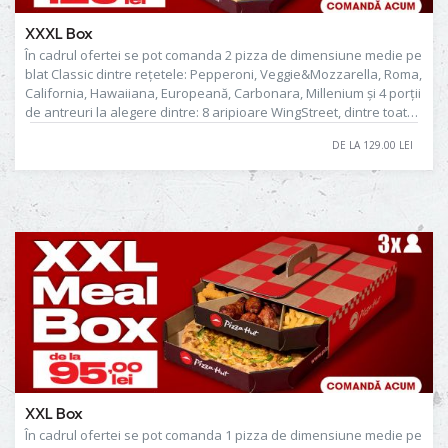
XXXL Box
În cadrul ofertei se pot comanda 2 pizza de dimensiune medie pe
blat Classic dintre rețetele: Pepperoni, Veggie&Mozzarella, Roma,
California, Hawaiiana, Europeană, Carbonara, Millenium și 4 porții
de antreuri la alegere dintre: 8 aripioare WingStreet, dintre toate
rețetele disponibile în meniu, French Fries, Cheese Pillows,
DE LA 129.00 LEI
Garlic&Parmesan Fries, Mozzarella Sticks, Chicken Popcorn, Ham
& Cheese Rolls, Garlic Bread, Mozzarella Garlic Bread, Garlic
Bread Mix sau Wedges. Prețul de 129.00 lei corespunde
următoarelor combinaţii de produse: 2 pizza, 8 aripioare
WingStreet (fără sos), 1 porție de French Fries, 1 porție de Cheese
Pillows și 1 porție de Mozzarella Sticks. Produsul din imagine este
cu titlu de prezentare.
XXL Box
În cadrul ofertei se pot comanda 1 pizza de dimensiune medie pe