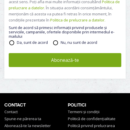
acest sens. Poți afla mai multe informații consultând
Politica de
prelucrare a datelor
. În situația acordării consimțământului,
menționăm că acesta va putea fi retras în orice moment, în
condițiile prezentate în
Politica de prelucrare a datelor.
Sunt de acord să primesc informaţii privind produsele şi
serviciile, campaniile, ofertele disponibile prin intermediul e-
mailului
Da, sunt de acord
Nu, nu sunt de acord
Abonează-te
CONTACT
POLITICI
Contact
Termeni și condiții
Spune-ne părerea ta
Politică de confidențialitate
Abonează-te la newsletter
Politică privind prelucrarea