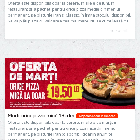
Oferta este disponibilă doar la cerere, în zilele de luni, în
restaurant și la pachet, pentru orice pizza medie din meniul
permanent, pe blaturile Pan și Classic, în limita stocului disponibil.
Se va plăti pizza cu valoarea cea mai mare. Nu se cumulează cu
alte reduceri sau promoții aflate în desfășurare.
Indisponibil
Marți: orice pizza mică 19.5 lei
Disponibil doar la ridicare
Oferta este disponibilă doar la cerere, în zilele de marți, în
restaurant și la pachet, pentru orice pizza mică din meniul
permanent, pe blaturile Pan (disponibil doar în anumite
restaurante) și Classic, în limita stocului disponibil. Nu se