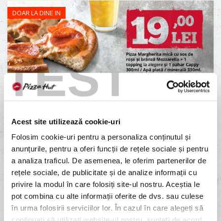
DOAR LA DINE IN
TEST
Lil Margherita
Disponibil doar in anumite restaurante
Meniuri valabile pentru copiii cu vârsta de până la 14 ani și sunt
disponibile în restaurant și la pachet. Nu se cumulează cu alte
reduceri sau promoții.
Acest site utilizează cookie-uri
Indisponibil
Folosim cookie-uri pentru a personaliza conținutul și
anunțurile, pentru a oferi funcții de rețele sociale și pentru
a analiza traficul. De asemenea, le oferim partenerilor de
rețele sociale, de publicitate și de analize informații cu
privire la modul în care folosiți site-ul nostru. Aceștia le
DOAR LA DINE IN
pot combina cu alte informații oferite de dvs. sau culese
în urma folosirii serviciilor lor. În cazul în care alegeți să
continuați să utilizați website-ul nostru, sunteți de acord