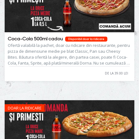
Coca-Cola 500ml cadou
Disponibil doar la ridicare
Ofertă valabilă la pachet, doar cu ridicare din restaurante, pentru
pizza de dimensiune medie pe blat Classic, Pan sau Cheesy
Bites. Băutura oferită la alegere, din partea casei, poate fi Coca-
Cola, Fanta, Sprite, apă plată/minerală Dorna. Nu se cumulează cu
alte promoţii sau reduceri active.
DE LA 39.00 LEI
DOAR LA RIDICARE