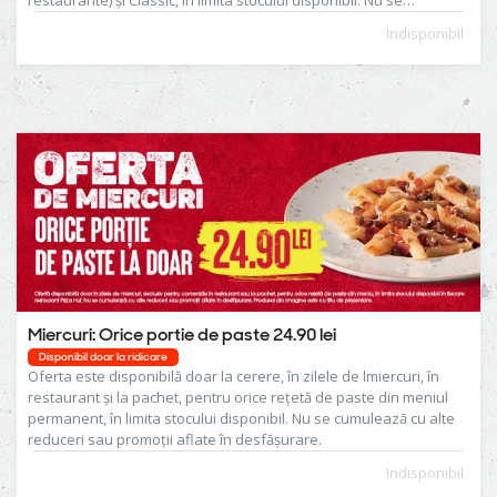
cumulează cu alte reduceri sau promoții aflate în desfășurare.
Indisponibil
Miercuri: Orice portie de paste 24.90 lei
Disponibil doar la ridicare
Oferta este disponibilă doar la cerere, în zilele de lmiercuri, în
restaurant și la pachet, pentru orice reţetă de paste din meniul
permanent, în limita stocului disponibil. Nu se cumulează cu alte
reduceri sau promoţii aflate în desfăşurare.
Indisponibil