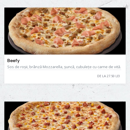
Beefy
Sos de roșii, brânză Mozzarella, șuncă, cubulețe cu carne de vită.
DE LA 27.50 LEI