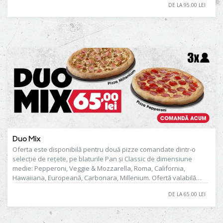
DE LA 95.00 LEI
cumulează cu alte reduceri sau promoții aflate în desfășurare.
Duo Mix
Oferta este disponibilă pentru două pizze comandate dintr-o
selecție de rețete, pe blaturile Pan și Classic de dimensiune
medie: Pepperoni, Veggie & Mozzarella, Roma, California,
Hawaiiana, Europeană, Carbonara, Millenium. Ofertă valabilă
doar la comenzile cu livrare sau cu ridicare din restaurant. Nu se
DE LA 65.00 LEI
cumulează cu alte reduceri sau promoții aflate în desfășurare.