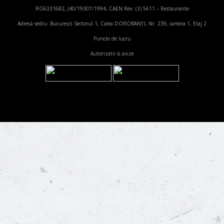
RO6331682, J40/19307/1994, CAEN Rev. (3) 5611 – Restaurante
Adresă sediu: Bucureşti Sectorul 1, Calea DOROBANŢI, Nr. 239, camera 1, Etaj 2
Puncte de lucru
Autorizatii si avize