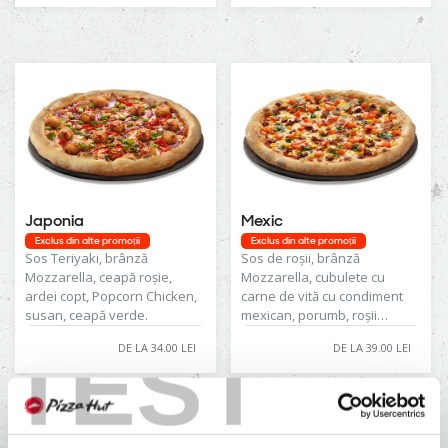
poate conține urme de
sâmburi.
Japonia
Mexic
Exclus din alte promoții
Exclus din alte promoții
Sos Teriyaki, brânză
Sos de roșii, brânză
Mozzarella, ceapă roșie,
Mozzarella, cubulete cu
ardei copt, Popcorn Chicken,
carne de vită cu condiment
susan, ceapă verde.
mexican, porumb, roșii
cubulețe, pătrunjel.
TEST
DE LA 34.00 LEI
DE LA 39.00 LEI