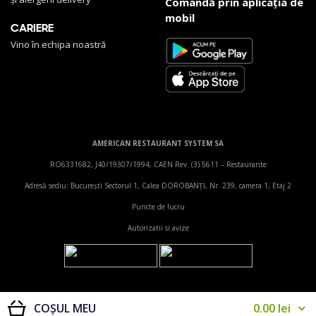
și alergeni delivery
Comandă prin aplicația de
mobil
CARIERE
Vino în echipa noastră
AMERICAN RESTAURANT SYSTEM SA
RO6331682, J40/19307/1994, CAEN Rev. (3) 5611 – Restaurante
Adresă sediu: Bucureşti Sectorul 1, Calea DOROBANŢI, Nr. 239, camera 1, Etaj 2
Puncte de lucru
Autorizatii si avize
0.00
lei
COȘUL MEU