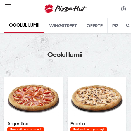
OCOLUL LUMII
WINGSTREET
OFERTE
PIZZA
Ocolul lumii
Argentina
Franta
Exclus din alte promoții
Exclus din alte promoții