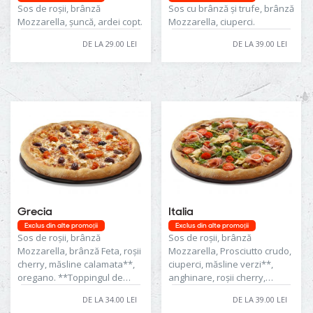
Sos de roșii, brânză
Sos cu brânză și trufe, brânză
Mozzarella, șuncă, ardei copt.
Mozzarella, ciuperci.
DE LA 29.00 LEI
DE LA 39.00 LEI
Grecia
Italia
Exclus din alte promoții
Exclus din alte promoții
Sos de roșii, brânză
Sos de roșii, brânză
Mozzarella, brânză Feta, roșii
Mozzarella, Prosciutto crudo,
cherry, măsline calamata**,
ciuperci, măsline verzi**,
oregano. **Toppingul de
anghinare, roșii cherry,
măsline poate conține urme
rucola, ulei de măsline.
DE LA 34.00 LEI
DE LA 39.00 LEI
de sâmburi.
**Toppingul de măsline