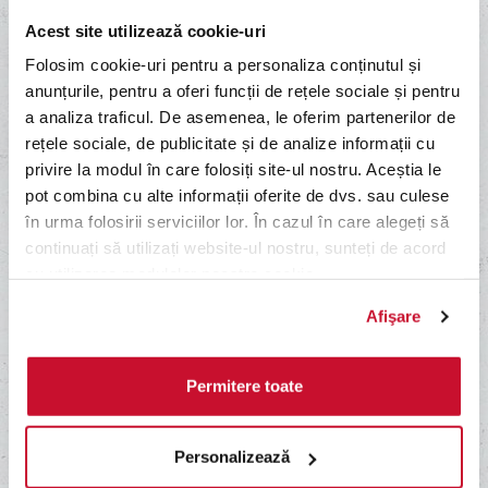
Acest site utilizează cookie-uri
Folosim cookie-uri pentru a personaliza conținutul și
anunțurile, pentru a oferi funcții de rețele sociale și pentru
a analiza traficul. De asemenea, le oferim partenerilor de
rețele sociale, de publicitate și de analize informații cu
SUA
Suedia
Exclus din alte promoții
privire la modul în care folosiți site-ul nostru. Aceștia le
Sos de roșii, brânză
Exclus din alte promoții
Sos de roșii, brânză
Mozzarella, salam
pot combina cu alte informații oferite de dvs. sau culese
Mozzarella, cubulețe cu
Pepperoni*, salam
în urma folosirii serviciilor lor. În cazul în care alegeți să
carne de porc, bacon, ceapă
Pepperoni* crocant.
continuați să utilizați website-ul nostru, sunteți de acord
roșie, porumb.
cu utilizarea modulelor noastre cookie.
DE LA 34.00 LEI
DE LA 34.00 LEI
Afişare
Permitere toate
Personalizează